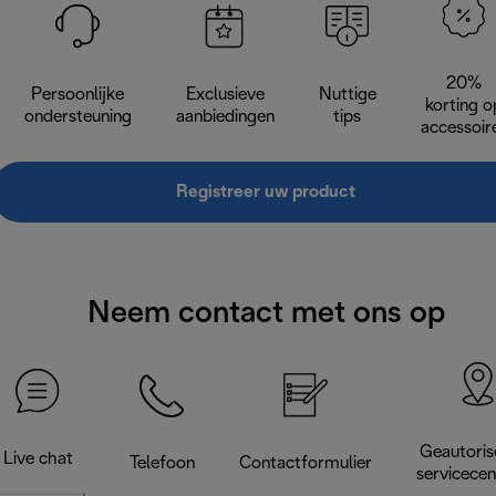
20%
Persoonlijke
Exclusieve
Nuttige
korting o
ondersteuning
aanbiedingen
tips
accessoir
Registreer uw product
Neem contact met ons op
Geautoris
Live chat
Telefoon
Contactformulier
servicece