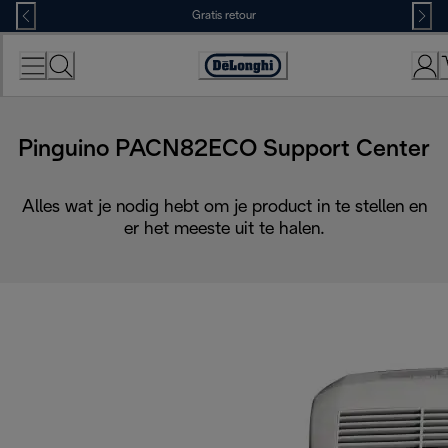
Skip
Gratis retour
to
Content
Accessibility
Statement
Pinguino PACN82ECO Support Center
Alles wat je nodig hebt om je product in te stellen en
er het meeste uit te halen.