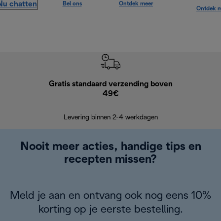
Nu chatten
Bel ons
Ontdek meer
Ontdek m
Gratis standaard verzending boven
Grat
49€
Retourzend
Levering binnen 2-4 werkdagen
Nooit meer acties, handige tips en
recepten missen?
Meld je aan en ontvang ook nog eens 10%
korting op je eerste bestelling.