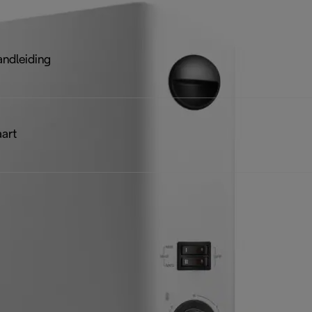
ndleiding
art