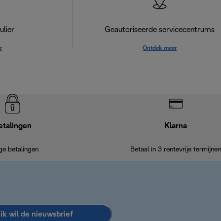
lier
Geautoriseerde servicecentrums
r
Ontdek meer
etalingen
Klarna
ige betalingen
Betaal in 3 rentevrije termijnen
 ik wil de nieuwsbrief