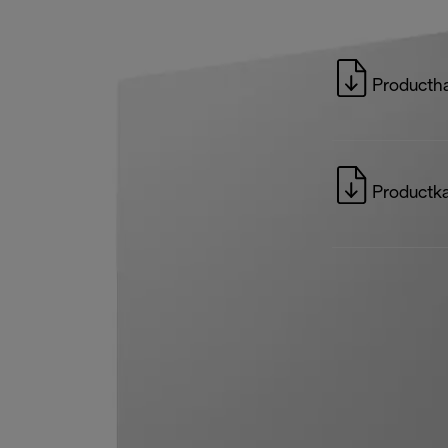
Productha
Productka