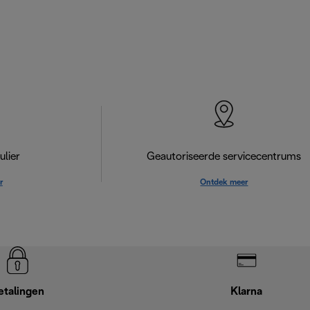
lier
Geautoriseerde servicecentrums
r
Ontdek meer
etalingen
Klarna