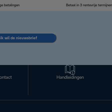
ige betalingen
Betaal in 3 rentevrije termijnen
 ik wil de nieuwsbrief
ontact
Handleidingen