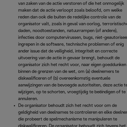
van zaken van de actie verstoren of die het onmogelijk
maken dat de actie verloopt zoals beloofd, om welke
reden dan ook die buiten de redelijke controle van de
organisator valt, zoals in geval van oorlog, terroristisch
daden, noodtoestanden, natuurrampen (of andere),
infecties door computervirussen, bugs, niet-geautorise
ingrepen in de software, technische problemen of enig
ander issue dat de veiligheid, integriteit en correcte
uitvoering van de actie in gevaar brengt, behoudt de
organisator zich het recht voor, naar eigen goeddunken
binnen de grenzen van de wet, om (a) deelnemers te
diskwalificeren of (b) overeenkomstig eventuele
aanwijzingen van de bevoegde autoriteiten, deze actie t
wijzigen, op te schorten, vroegtijdig te beëindigen of te
annuleren.
De organisator behoudt zich het recht voor om de
geldigheid van deelnames te controleren en elke deeln
die probeert de spelmechanisme te manipuleren te
diskwalificeren. De organisator behoudt zich tevens het