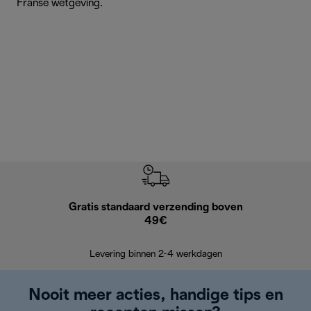
Franse wetgeving.
Gratis standaard verzending boven
Grat
49€
Retourzend
Levering binnen 2-4 werkdagen
Nooit meer acties, handige tips en