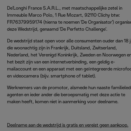
De'Longhi France S.A.R.L., met maatschappelijke zetel in
Immeuble Marco Polo, 1 Rue Mozart, 92110 Clichy btw:
FR76379959174 (hierna te noemen 'De Organisator') organis
deze Wedstrijd, genaamd 'De Perfetto Challenge'.
De wedstrijd staat open voor alle consumenten ouder dan 18 j
die woonachtig zijn in Frankrijk, Duitsland, Zwitserland,
Nederland, het Verenigd Koninkrijk, Zweden en Noorwegen en
het bezit zijn van een internetverbinding, een geldig e-
mailaccount en een apparaat met een geïntegreerde microfo
en videocamera (bijv. smartphone of tablet).
Werknemers van de promotor, alsmede hun naaste familieled
agenten en ieder ander die beroepsmatig met deze actie te
maken heeft, komen niet in aanmerking voor deelname.
Deelname aan de wedstrijd is gratis en vereist geen aankoop.