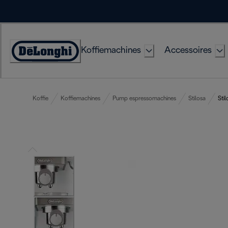
Skip
to
Content
Koffiemachines
Accessoires
Accessibility
Statement
Koffie
Koffiemachines
Pump espressomachines
Stilosa
Stil