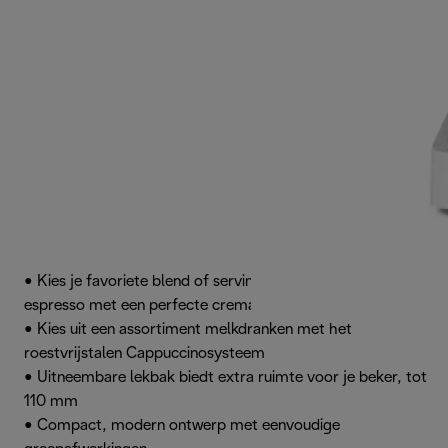
• Kies je favoriete blend of serving en zet je eigen
espresso met een perfecte cremalaag
• Kies uit een assortiment melkdranken met het
roestvrijstalen Cappuccinosysteem
• Uitneembare lekbak biedt extra ruimte voor je beker, tot
110 mm
• Compact, modern ontwerp met eenvoudige