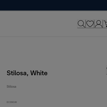
Stilosa, White
Stilosa
EC260.W