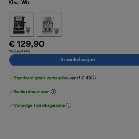
Kleur
:
Wit
€ 129,90
*Inclusief btw
In winkelwagen
Standaard gratis verzending
vanaf € 49
Gratis retourneren
Volledige fabrieksgarantie