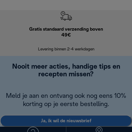
Gratis standaard verzending boven
Grat
49€
Retourzend
Levering binnen 2-4 werkdagen
Nooit meer acties, handige tips en
recepten missen?
Meld je aan en ontvang ook nog eens 10%
korting op je eerste bestelling.
Ja, ik wil de nieuwsbrief