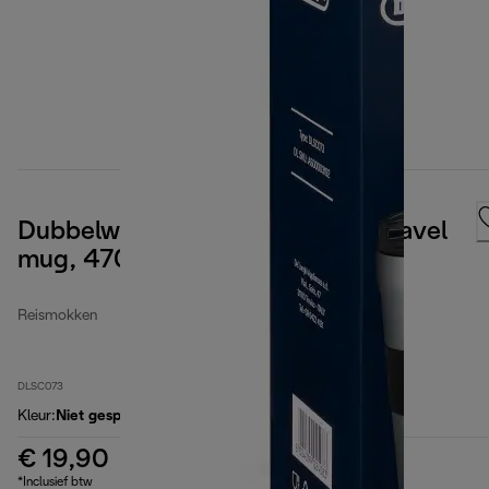
Dubbelwandige roestvrijstalen Travel
mug, 470 ml
Reismokken
DLSC073
Kleur
:
Niet gespecificeerd
€ 19,90
*Inclusief btw