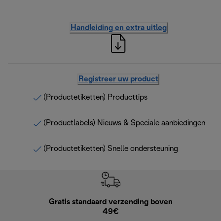
Handleiding en extra uitleg
Registreer uw product
(Productetiketten) Producttips
(Productlabels) Nieuws & Speciale aanbiedingen
(Productetiketten) Snelle ondersteuning
Gratis standaard verzending boven
Grat
49€