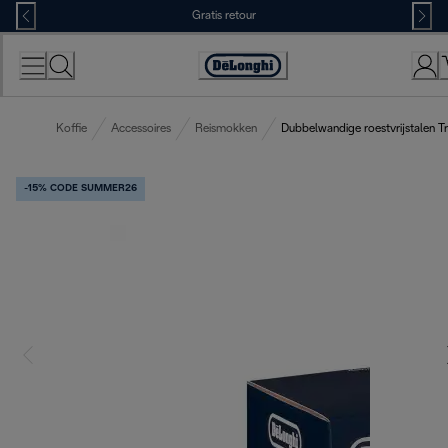
Skip
Gratis retour
to
Content
Accessibility
Statement
Koffie
Accessoires
Reismokken
Dubbelwandige roestvrijstalen T
-15% CODE SUMMER26