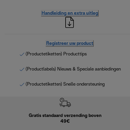
Handleiding en extra uitleg
Registreer uw product
(Productetiketten) Producttips
(Productlabels) Nieuws & Speciale aanbiedingen
(Productetiketten) Snelle ondersteuning
Gratis standaard verzending boven
Grat
49€
Retourzend