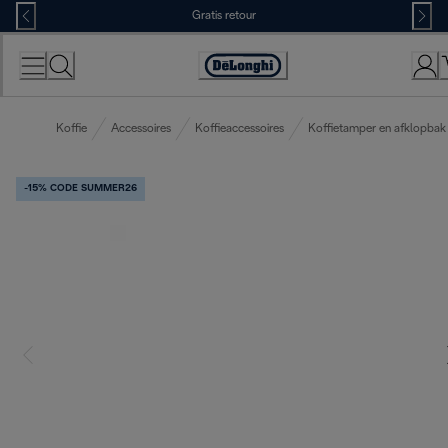
Skip
Gratis retour
to
Content
Accessibility
Statement
Koffie
Accessoires
Koffieaccessoires
Koffietamper en afklopbak 
-15% CODE SUMMER26