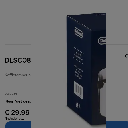
DLSC084 Coffee uitklopbak
Koffietamper en afklopbak voor koffiedik
DLSC084
Kleur
:
Niet gespecificeerd
€ 29,99
*Inclusief btw
In winkelwagen