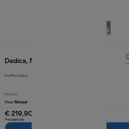
Dedica, Metal
Koffiemolens
KG520.M
Kleur
:
Metaal
€ 219,90
*Inclusief btw
In winkelwagen