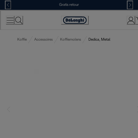
Skip
Gratis retour
to
Content
Accessibility
Statement
Koffie
Accessoires
Koffiemolens
Dedica, Metal