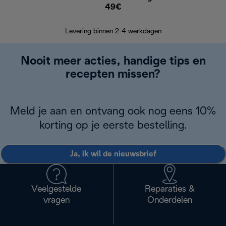
49€
Retourzend
Levering binnen 2-4 werkdagen
Nooit meer acties, handige tips en
recepten missen?
Meld je aan en ontvang ook nog eens 10%
korting op je eerste bestelling.
Ja, ik wil de nieuwsbrief
Veelgestelde
Reparaties &
vragen
Onderdelen