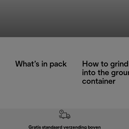
What’s in pack
How to grind
into the gro
container
Gratis standaard verzending boven
Grat