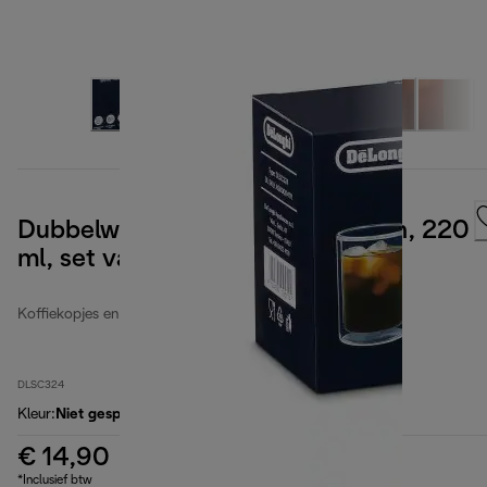
Dubbelwandige Cold Brew glazen, 220
ml, set van 2
Koffiekopjes en -glazen
DLSC324
Kleur
:
Niet gespecificeerd
€ 14,90
*Inclusief btw