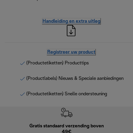
Handleiding en extra uitleg
Registreer uw product
(Productetiketten) Producttips
(Productlabels) Nieuws & Speciale aanbiedingen
(Productetiketten) Snelle ondersteuning
Gratis standaard verzending boven
Grat
49€