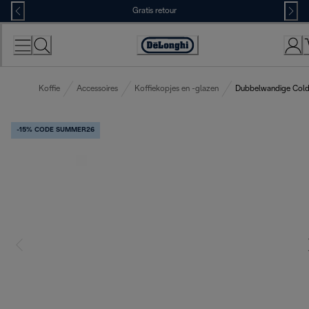
Skip
Gratis retour
to
Content
Accessibility
Statement
Koffie
Accessoires
Koffiekopjes en -glazen
Dubbelwandige Cold 
-15% CODE SUMMER26