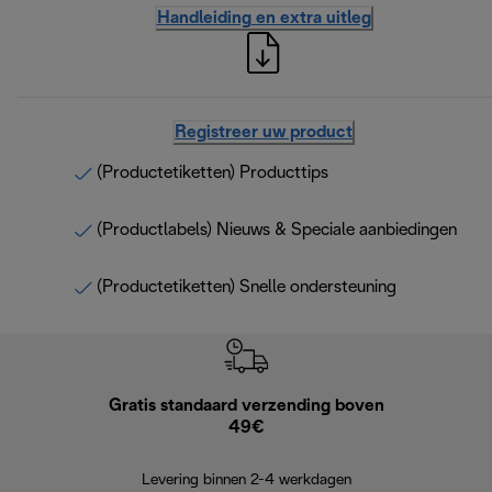
Handleiding en extra uitleg
Registreer uw product
(Productetiketten) Producttips
(Productlabels) Nieuws & Speciale aanbiedingen
(Productetiketten) Snelle ondersteuning
Gratis standaard verzending boven
Grat
49€
Retourzend
Levering binnen 2-4 werkdagen