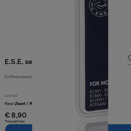
E.S.E. servingfilter
Koffieaccessoires
DLSC402
Kleur
:
Zwart / RVS
€ 8,90
*Inclusief btw
In winkelwagen