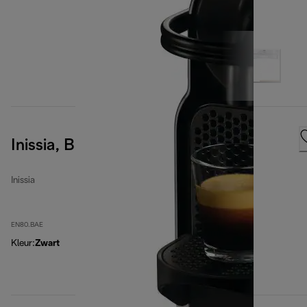
Inissia, Black
Inissia
EN80.BAE
Kleur
:
Zwart