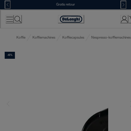
Skip
Gratis retour
to
Content
Accessibility
Statement
Koffie
Koffiemachines
Koffiecapsules
Nespresso-koffiemachines
-6%