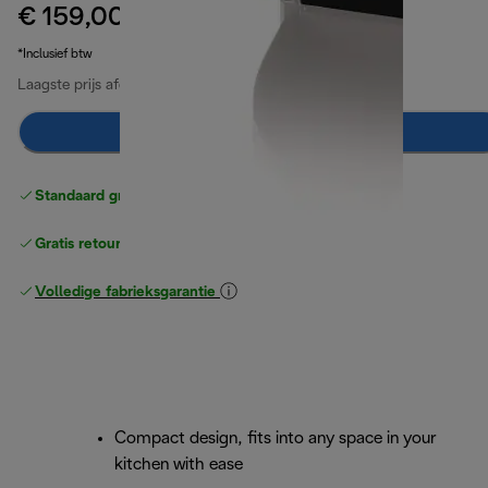
€ 159,00
originele prijs € 169,00
€ 169,00
(-6%)
*Inclusief btw
Laagste prijs afgelopen 30 dagen
€ 159,00
Breng mij op de hoogte
Standaard gratis verzending
vanaf € 49
Gratis retourneren
Volledige fabrieksgarantie
Compact design, fits into any space in your
kitchen with ease