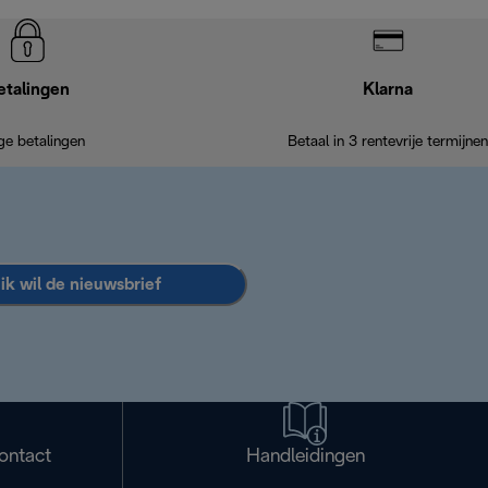
etalingen
Klarna
ige betalingen
Betaal in 3 rentevrije termijnen
 ik wil de nieuwsbrief
ontact
Handleidingen