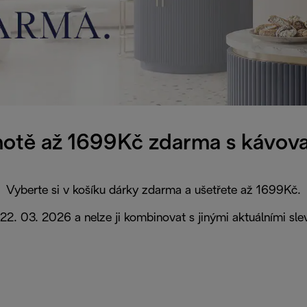
otě až 1699Kč zdarma s kávova
Vyberte si v košíku dárky zdarma a ušetřete až 1699Kč.
 22. 03. 2026 a nelze ji kombinovat s jinými aktuálními sl