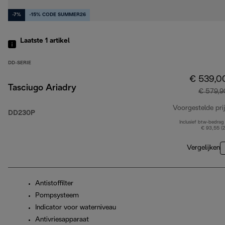
-7%
-15% CODE SUMMER26
Laatste 1
artikel
DD-SERIE
€ 539,0
Tasciugo Ariadry
€ 579,9
Voorgestelde prij
DD230P
Inclusief btw-bedrag
€ 93,55 (
Vergelijken
Antistoffilter
Pompsysteem
Indicator voor waterniveau
Antivriesapparaat