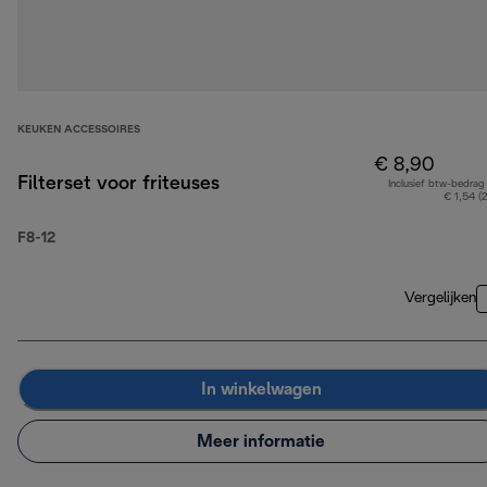
KEUKEN ACCESSOIRES
€ 8,90
Filterset voor friteuses
Inclusief btw-bedrag
€ 1,54 (
F8-12
Vergelijken
In winkelwagen
Meer informatie