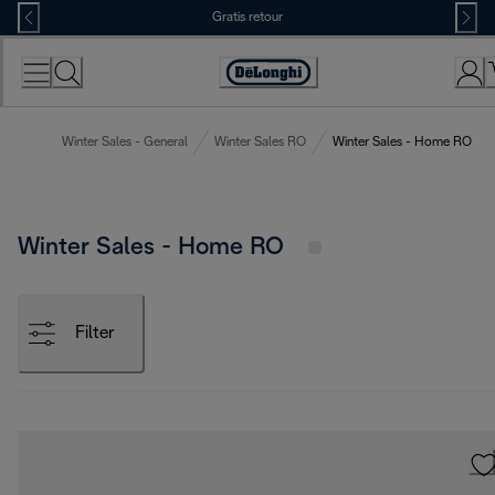
Skip
Gratis retour
to
Content
Accessibility
Statement
Winter Sales - General
Winter Sales RO
Winter Sales - Home RO
Winter Sales - Home RO
Filter