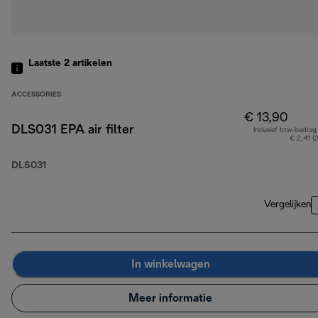
Laatste 2
artikelen
ACCESSORIES
€ 13,90
DLS031 EPA air filter
Inclusief btw-bedrag
€ 2,41 (
DLS031
Vergelijken
In winkelwagen
Meer informatie