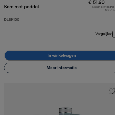
€ 51,90
Kom met peddel
Inclusief btw-bedrag
€ 9,01 (
DLSK100
Vergelijken
In winkelwagen
Meer informatie