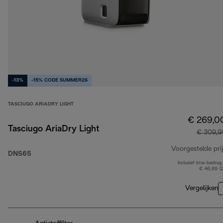
-13%
-15% CODE SUMMER26
TASCIUGO ARIADRY LIGHT
€ 269,0
Tasciugo AriaDry Light
€ 309,9
Voorgestelde prij
DNS65
Inclusief btw-bedrag
€ 46,69 (
Vergelijken