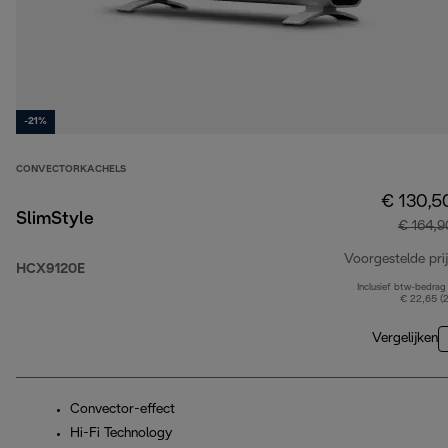
-21%
CONVECTORKACHELS
€ 130,5
SlimStyle
€ 164,9
Voorgestelde prij
HCX9120E
Inclusief btw-bedrag
€ 22,65 (
Vergelijken
Convector-effect
Hi-Fi Technology