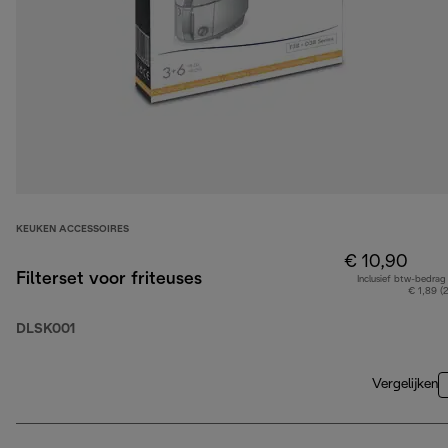
KEUKEN ACCESSOIRES
€ 10,90
Filterset voor friteuses
Inclusief btw-bedrag
€ 1,89 (
DLSK001
Vergelijken