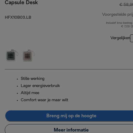
Capsule Desk
€ 58,9
Voorgestelde prij
HFX10B03.LB
Inclusief btw-bedrag
€ 7,03 (
Vergelijken
Stille werking
Lager energieverbruik
Altijd mee
Comfort waar je maar wilt
Breng mij op de hoogte
Meer informatie