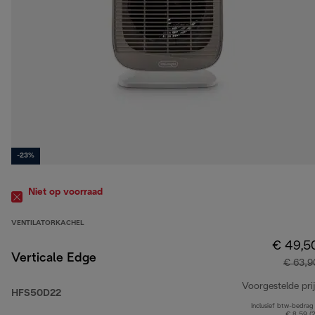
-23%
Niet op voorraad
VENTILATORKACHEL
€ 49,5
Verticale Edge
€ 63,9
Voorgestelde prij
HFS50D22
Inclusief btw-bedrag
€ 8,59 (