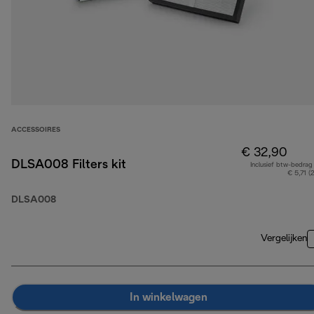
ACCESSOIRES
€ 32,90
DLSA008 Filters kit
Inclusief btw-bedrag
€ 5,71 (
DLSA008
Vergelijken
In winkelwagen