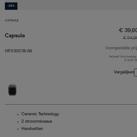
-28%
CAPSULE
€ 39,6
Capsule
€ 54,9
Voorgestelde prij
HFX30C18.IW
Inclusief btw-bedrag
€ 6,87 (
Vergelijken
Ceramic Technology
2 stroomniveaus
Handvatten