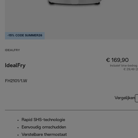
-15% CODE SUMMER26
IDEALFRY
€ 169,90
IdealFry
Inclusief btw-bedrag
€ 29,49 (
FH2101/1.W
Vergelijken
Rapid SHS-technologie
Eenvoudig omschudden
Verstelbare thermostaat