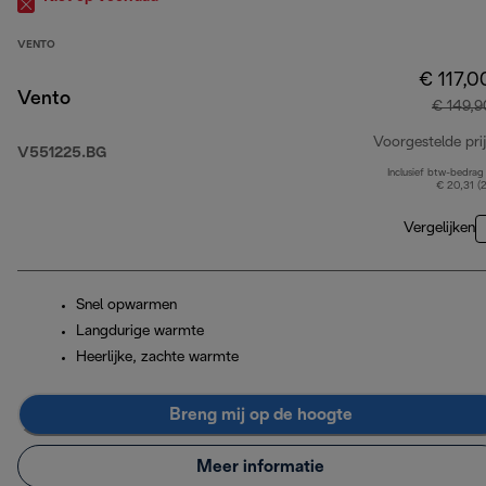
VENTO
€ 117,0
Vento
€ 149,9
Voorgestelde prij
V551225.BG
Inclusief btw-bedrag
€ 20,31 (
Vergelijken
Snel opwarmen
Langdurige warmte
Heerlijke, zachte warmte
Breng mij op de hoogte
Meer informatie