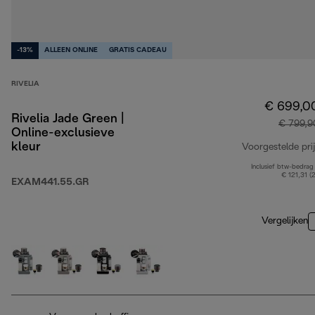
-13%
ALLEEN ONLINE
GRATIS CADEAU
RIVELIA
€ 699,0
Rivelia Jade Green |
€ 799,9
Online-exclusieve
kleur
Voorgestelde prij
Inclusief btw-bedrag
€ 121,31 (
EXAM441.55.GR
Vergelijken