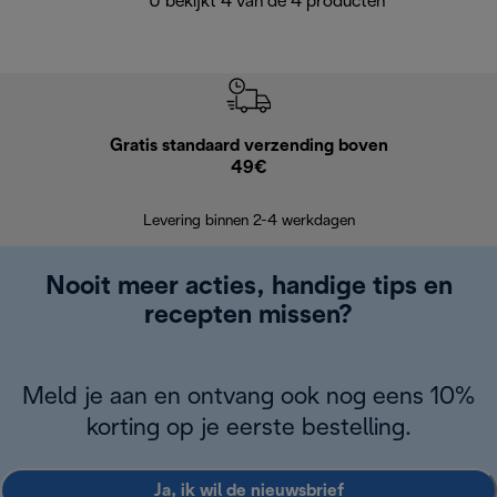
U bekijkt 4 van de 4 producten
Gratis standaard verzending boven
Grat
49€
Retourzend
Levering binnen 2-4 werkdagen
Nooit meer acties, handige tips en
recepten missen?
Meld je aan en ontvang ook nog eens 10%
korting op je eerste bestelling.
Ja, ik wil de nieuwsbrief