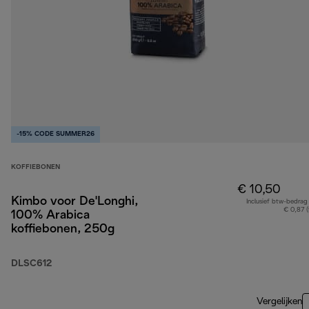
-15% CODE SUMMER26
KOFFIEBONEN
€ 10,50
Kimbo voor De'Longhi,
Inclusief btw-bedrag
€ 0,87 
100% Arabica
koffiebonen, 250g
DLSC612
Vergelijken