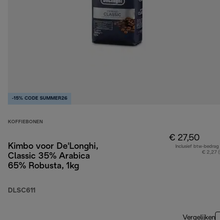
-15% CODE SUMMER26
KOFFIEBONEN
€ 27,50
Kimbo voor De'Longhi,
Inclusief btw-bedrag
€ 2,27 
Classic 35% Arabica
65% Robusta, 1kg
DLSC611
Vergelijken