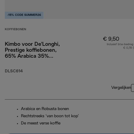
-15% CODE SUMMER26
KOFFIEBONEN
€ 9,50
Kimbo voor De'Longhi,
Inclusief btw-bedrag
€ 0,78 
Prestige koffiebonen,
65% Arabica 35%
Robusta, 250g
DLSC614
Vergelijken
Arabica en Robusta bonen
Rechtstreeks ‘van boon tot kop’
De meest verse koffie