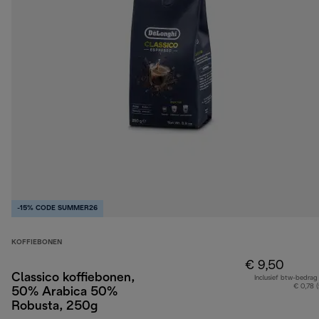
-15% CODE SUMMER26
KOFFIEBONEN
€ 9,50
Classico koffiebonen,
Inclusief btw-bedrag
€ 0,78 
50% Arabica 50%
Robusta, 250g