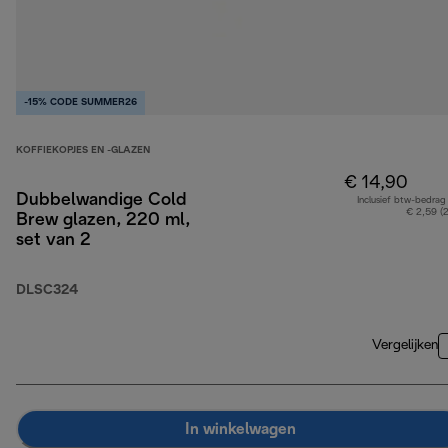
-15% CODE SUMMER26
KOFFIEKOPJES EN -GLAZEN
€ 14,90
Dubbelwandige Cold
Inclusief btw-bedrag
€ 2,59 (
Brew glazen, 220 ml,
set van 2
DLSC324
Vergelijken
In winkelwagen