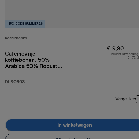
-15% CODE SUMMER26
KOFFIEBONEN
€ 9,90
Cafeïnevrije
Inclusief btw-bedrag
€ 1,72 (
koffiebonen, 50%
Arabica 50% Robusta,
250g
DLSC603
Vergelijken
In winkelwagen