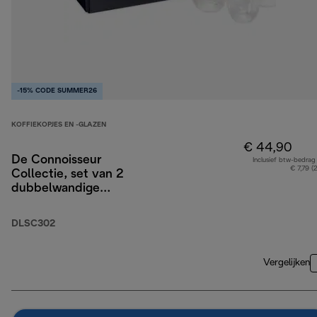
-15% CODE SUMMER26
KOFFIEKOPJES EN -GLAZEN
€ 44,90
De Connoisseur
Inclusief btw-bedrag
€ 7,79 (
Collectie, set van 2
dubbelwandige
espresso-, 2
cappuccino- en 2
DLSC302
lattemacchiato glazen
Vergelijken