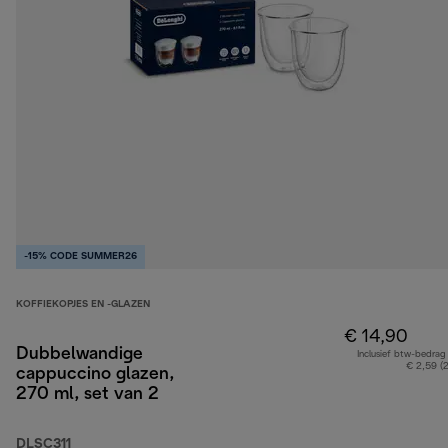
-15% CODE SUMMER26
KOFFIEKOPJES EN -GLAZEN
€ 14,90
Dubbelwandige
Inclusief btw-bedrag
€ 2,59 (
cappuccino glazen,
270 ml, set van 2
DLSC311