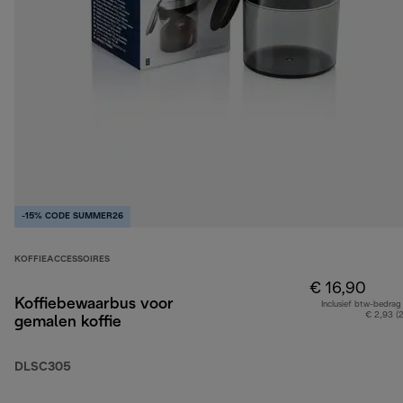
-15% CODE SUMMER26
KOFFIEACCESSOIRES
€ 16,90
Koffiebewaarbus voor
Inclusief btw-bedrag
€ 2,93 (
gemalen koffie
DLSC305