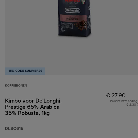
-15% CODE SUMMER26
KOFFIEBONEN
€ 27,90
Kimbo voor De'Longhi,
Inclusief btw-bedrag
€ 2,30 
Prestige 65% Arabica
35% Robusta, 1kg
DLSC615