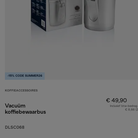
-15% CODE SUMMER26
KOFFIEACCESSOIRES
€ 49,90
Vacuüm
Inclusief btw-bedrag
€ 8,66 (
koffiebewaarbus
DLSC068