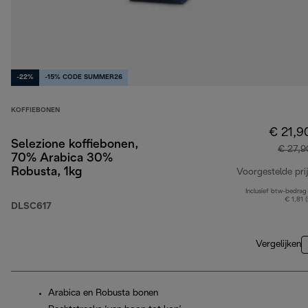
-22%
-15% CODE SUMMER26
KOFFIEBONEN
€ 21,9
Selezione koffiebonen,
€ 27,9
70% Arabica 30%
Robusta, 1kg
Voorgestelde prij
Inclusief btw-bedrag
€ 1,81 
DLSC617
Vergelijken
Arabica en Robusta bonen