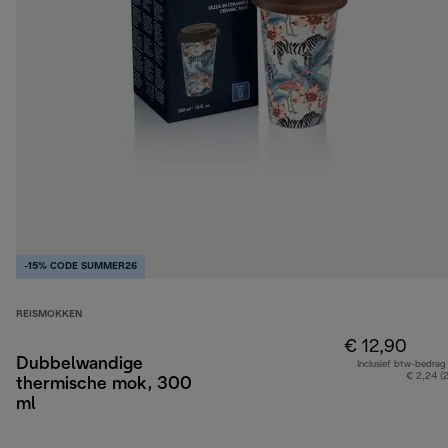
-15% CODE SUMMER26
REISMOKKEN
€ 12,90
Dubbelwandige
Inclusief btw-bedrag
€ 2,24 (
thermische mok, 300
ml