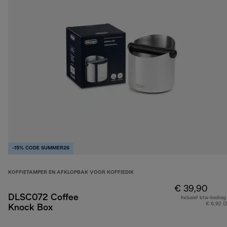
-15% CODE SUMMER26
KOFFIETAMPER EN AFKLOPBAK VOOR KOFFIEDIK
€ 39,90
DLSC072 Coffee
Inclusief btw-bedrag
€ 6,92 (
Knock Box