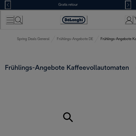
Skip
Gratis retour
to
Content
Accessibility
Statement
Spring Deals General
Frühlings-Angebote DE
Frühlings-Angebote K
Frühlings-Angebote Kaffeevollautomaten