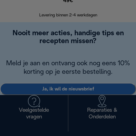
49€
Retourzend
Levering binnen 2-4 werkdagen
Nooit meer acties, handige tips en
recepten missen?
Meld je aan en ontvang ook nog eens 10%
korting op je eerste bestelling.
Ja, ik wil de nieuwsbrief
Veelgestelde
Reparaties &
vragen
Onderdelen