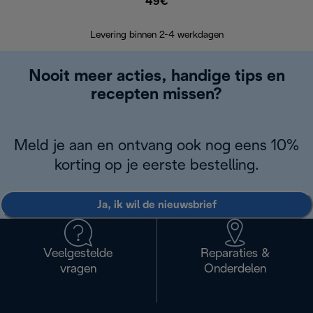
49€
Retourzend
Levering binnen 2-4 werkdagen
Nooit meer acties, handige tips en
recepten missen?
Meld je aan en ontvang ook nog eens 10%
korting op je eerste bestelling.
Ja, ik wil de nieuwsbrief
Veelgestelde
Reparaties &
vragen
Onderdelen