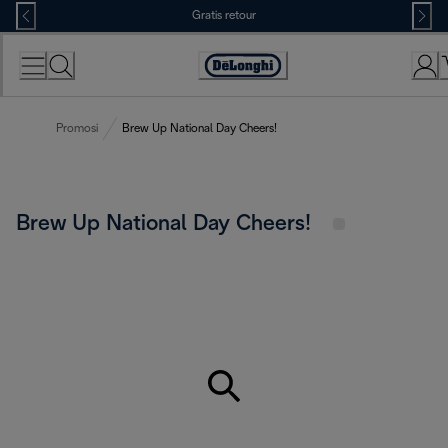
Skip
Gratis retour
to
Content
Accessibility
Statement
Promosi
Brew Up National Day Cheers!
Brew Up National Day Cheers!