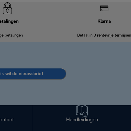
etalingen
Klarna
ige betalingen
Betaal in 3 rentevrije termijnen
 ik wil de nieuwsbrief
ontact
Handleidingen