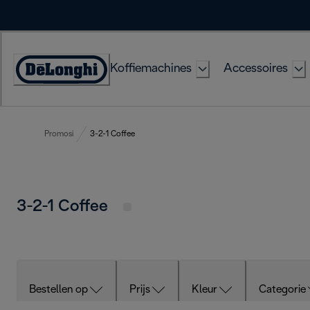
Skip
to
Content
Koffiemachines
Accessoires
Accessibility
Statement
Promosi
3-2-1 Coffee
3-2-1 Coffee
Bestellen op
Prijs
Kleur
Categorie