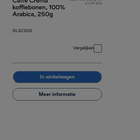
Caffè Crema
€ 0,87 (9%)
koffiebonen, 100%
Arabica, 250g
DLSC602
Vergelijken
In winkelwagen
Meer informatie