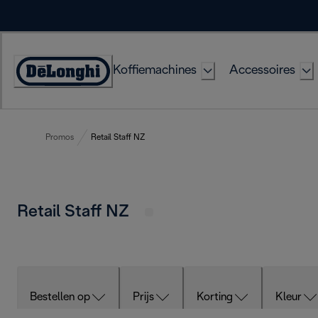
Skip
to
Content
Koffiemachines
Accessoires
Accessibility
Statement
Promos
Retail Staff NZ
Retail Staff NZ
Bestellen op
Prijs
Korting
Kleur