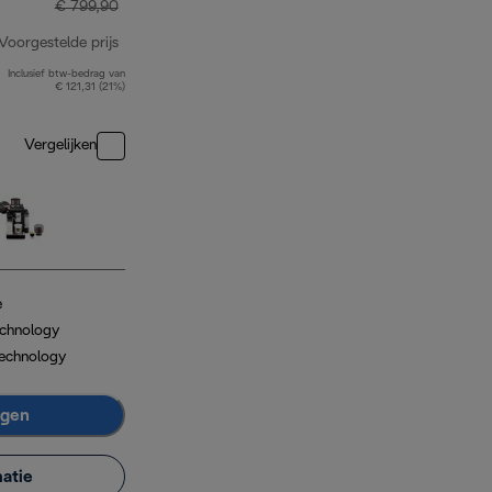
€ 799,90
Voorgestelde prijs
Inclusief btw-bedrag van
originele prijs € 799,90
€ 121,31 (21%)
Vergelijken
e
chnology
echnology
agen
atie