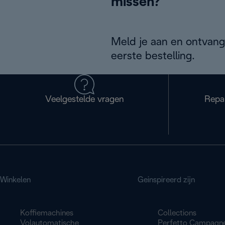
missen?
Meld je aan en ontvang
eerste bestelling.
Veelgestelde vragen
Repa
Winkelen
Geinspireerd zijn
Koffiemachines
Collections
Volautomatische
Perfetto Campagn