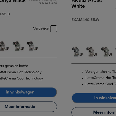
 Onyx Black
Rivelia Arctic
€ 138,83 (21%)
White
.55.B
EXAM440.55.W
Vergelijken
ers gemalen koffie
Vers gemalen koffi
atteCrema Hot Technology
LatteCrema Hot Te
atteCrema Cool Technology
LatteCrema Cool T
In winkelwagen
In winkelw
Meer informatie
Meer inform