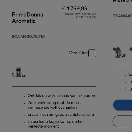
Rivelia
€ 1.799,99
PrimaDonna
Inclusief btw-bedrag van
EXAM440
€ 312,39 (21%)
Aromatic
ECAM630.75.TM
Vergelijken
V
L
L
Ontdek de ware smaak van elke boon
Zoek verkoeling met de meest
verfrissende koffievarianten
Ervaar het romigste, zachtste schuim
Je perfecte kopje koffie, op het
perfecte moment