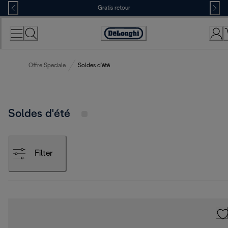
Skip
Gratis retour
to
Content
Accessibility
Statement
Offre Speciale
Soldes d'été
Soldes d'été
Filter