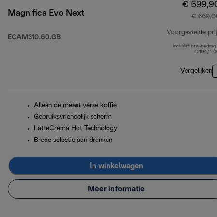
€ 599,9
Magnifica Evo Next
€ 669,0
Voorgestelde prij
ECAM310.60.GB
Inclusief btw-bedrag
€ 104,11 (
Vergelijken
Alleen de meest verse koffie
Gebruiksvriendelijk scherm
LatteCrema Hot Technology
Brede selectie aan dranken
In winkelwagen
Meer informatie