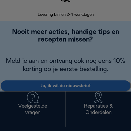
49€
Retourzend
Levering binnen 2-4 werkdagen
Nooit meer acties, handige tips en
recepten missen?
Meld je aan en ontvang ook nog eens 10%
korting op je eerste bestelling.
Ja, ik wil de nieuwsbrief
Veelgestelde
Reparaties &
vragen
Onderdelen