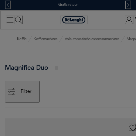
Skip
Gratis retour
to
Content
Accessibility
Statement
Koffie
Koffiemachines
Volautomatische espressomachines
Magni
Magnifica Duo
Filter