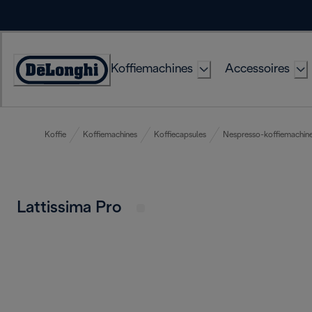
Skip
to
Content
Koffiemachines
Accessoires
Accessibility
Statement
Koffie
Koffiemachines
Koffiecapsules
Nespresso-koffiemachin
Lattissima Pro