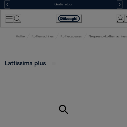
Skip
Gratis retour
to
Content
Accessibility
Statement
Koffie
Koffiemachines
Koffiecapsules
Nespresso-koffiemachines
Lattissima plus