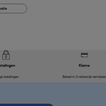
atie
etalingen
Klarna
ige betalingen
Betaal in 3 rentevrije termijnen