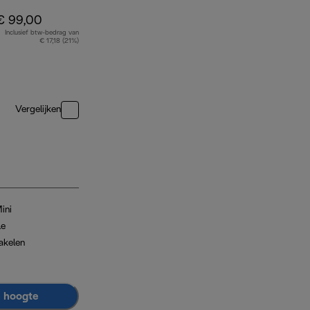
€ 99,00
Inclusief btw-bedrag van
€ 17,18 (21%)
Vergelijken
ini
le
akelen
e hoogte