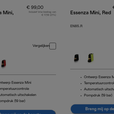
€ 99,00
 Mini,
Essenza Mini, Red
Inclusief btw-bedrag van
€ 17,18 (21%)
EN85.R
Vergelijken
Ontwerp Essenza M
ntwerp Essenza Mini
Temperatuurcontro
emperatuurcontrole
Automatisch uitsch
utomatisch uitschakelen
Pompdruk (19 bar)
ompdruk (19 bar)
Breng mij op d