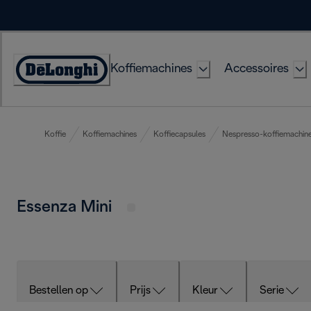
Skip
to
Content
Koffiemachines
Accessoires
Accessibility
Statement
Koffie
Koffiemachines
Koffiecapsules
Nespresso-koffiemachin
Essenza Mini
Bestellen op
Prijs
Kleur
Serie