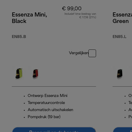
€ 99,00
Essenza Mini,
Essenza
Inclusief btw-bedrag van
€ 17,18 (21%)
Black
Green
EN85.B
EN85.L
Vergelijken
Ontwerp Essenza Mini
O
Temperatuurcontrole
T
Automatisch uitschakelen
A
Pompdruk (19 bar)
P