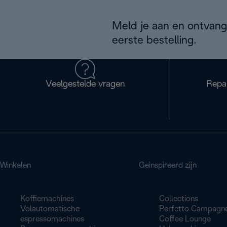
Meld je aan en ontvang
eerste bestelling.
Veelgestelde vragen
Repa
Winkelen
Geinspireerd zijn
Koffiemachines
Collections
Volautomatische
Perfetto Campagn
espressomachines
Coffee Lounge