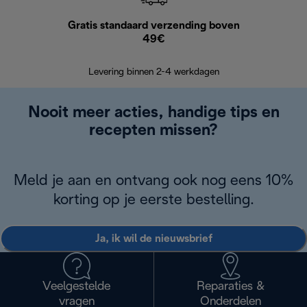
Gratis standaard verzending boven
Grat
49€
Retourzend
Levering binnen 2-4 werkdagen
Nooit meer acties, handige tips en
recepten missen?
Meld je aan en ontvang ook nog eens 10%
korting op je eerste bestelling.
Ja, ik wil de nieuwsbrief
Veelgestelde
Reparaties &
vragen
Onderdelen