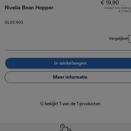
€ 19,90
Rivelia Bean Hopper
Inclusief btw-bedrag
€ 3,45 (
DLSC403
Vergelijken
In winkelwagen
Meer informatie
U bekijkt 1 van de 1 producten