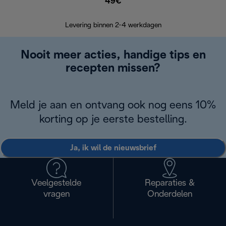
49€
Retourzend
Levering binnen 2-4 werkdagen
Nooit meer acties, handige tips en
recepten missen?
Meld je aan en ontvang ook nog eens 10%
korting op je eerste bestelling.
Ja, ik wil de nieuwsbrief
Veelgestelde
Reparaties &
vragen
Onderdelen