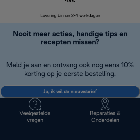
49€
Retourzend
Levering binnen 2-4 werkdagen
Nooit meer acties, handige tips en
recepten missen?
Meld je aan en ontvang ook nog eens 10%
korting op je eerste bestelling.
Ja, ik wil de nieuwsbrief
Veelgestelde
Reparaties &
vragen
Onderdelen