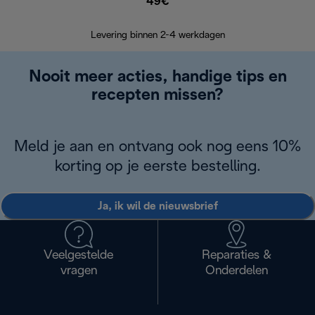
49€
Retourzend
Levering binnen 2-4 werkdagen
Nooit meer acties, handige tips en
recepten missen?
Meld je aan en ontvang ook nog eens 10%
korting op je eerste bestelling.
Ja, ik wil de nieuwsbrief
Veelgestelde
Reparaties &
vragen
Onderdelen