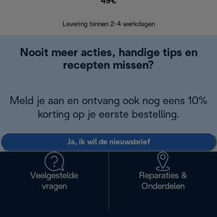
49€
Retourzend
Levering binnen 2-4 werkdagen
Nooit meer acties, handige tips en
recepten missen?
Meld je aan en ontvang ook nog eens 10%
korting op je eerste bestelling.
Ja, ik wil de nieuwsbrief
Veelgestelde
Reparaties &
vragen
Onderdelen