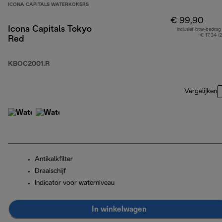
ICONA CAPITALS WATERKOKERS
€ 99,90
Icona Capitals Tokyo
Inclusief btw-bedrag
€ 17,34 (
Red
KBOC2001.R
Vergelijken
Antikalkfilter
Draaischijf
Indicator voor waterniveau
In winkelwagen