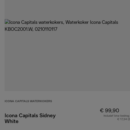
ICONA CAPITALS WATERKOKERS
€ 99,90
Icona Capitals Sidney
Inclusief btw-bedrag
€ 17,34 (
White