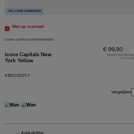
-15% CODE SUMMER26
Niet op voorraad
ICONA CAPITALS WATERKOKERS
€ 99,90
Icona Capitals New
Inclusief btw-bedrag
€ 17,34 (
York Yellow
KBOC2001.Y
Vergelijken
Antikalkfilter