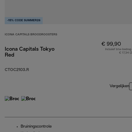
-15% CODE SUMMER26
ICONA CAPITALS BROODROOSTERS
€ 99,90
Icona Capitals Tokyo
Inclusief btw-bedrag
€ 17,34 (
Red
CTOC2103.R
Vergelijken
Bruiningscontrole