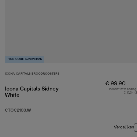
-15% CODE SUMMER26
ICONA CAPITALS BROODROOSTERS
€ 99,90
Icona Capitals Sidney
Inclusief btw-bedrag
€ 17,34 (
White
CTOC2103.W
Vergelijken