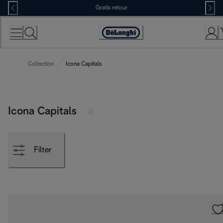
Skip
Gratis retour
to
Content
Accessibility
Statement
Collection
Icona Capitals
Icona Capitals
Filter