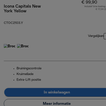
€ 99,90
Icona Capitals New
Inclusief btw-bedrag
€ 17,34 (
York Yellow
CTOC2103.Y
Vergelijken
Bruiningscontrole
Kruimellade
Extra-Lift positie
In winkelwagen
Meer informatie