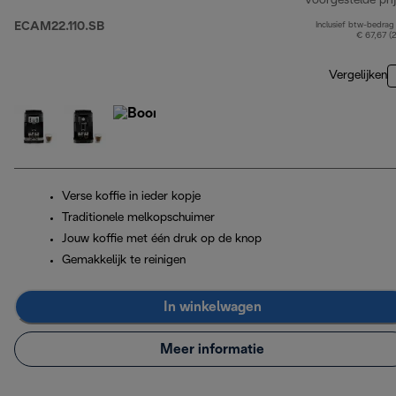
Voorgestelde prij
ECAM22.110.SB
Inclusief btw-bedrag
€ 67,67 (
Vergelijken
Verse koffie in ieder kopje
Traditionele melkopschuimer
Jouw koffie met één druk op de knop
Gemakkelijk te reinigen
In winkelwagen
Meer informatie