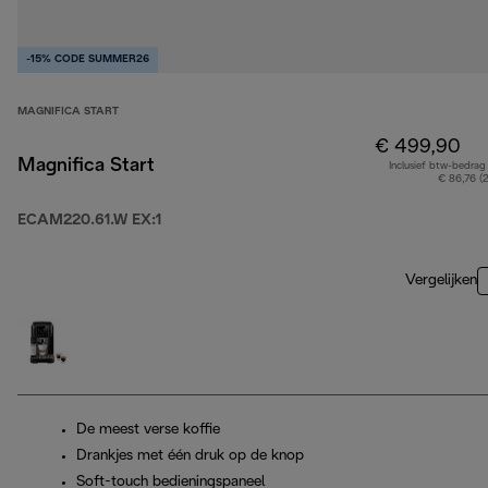
-15% CODE SUMMER26
MAGNIFICA START
€ 499,90
Magnifica Start
Inclusief btw-bedrag
€ 86,76 (
ECAM220.61.W EX:1
Vergelijken
De meest verse koffie
Drankjes met één druk op de knop
Soft-touch bedieningspaneel