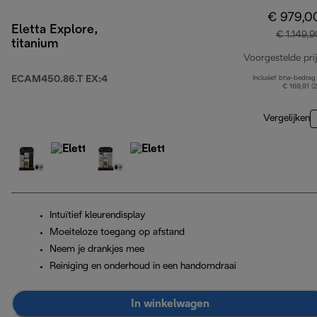
€ 979,0
Eletta Explore,
€ 1.149,9
titanium
Voorgestelde prij
ECAM450.86.T EX:4
Inclusief btw-bedrag
€ 169,91 (
Vergelijken
Intuïtief kleurendisplay
Moeiteloze toegang op afstand
Neem je drankjes mee
Reiniging en onderhoud in een handomdraai
In winkelwagen