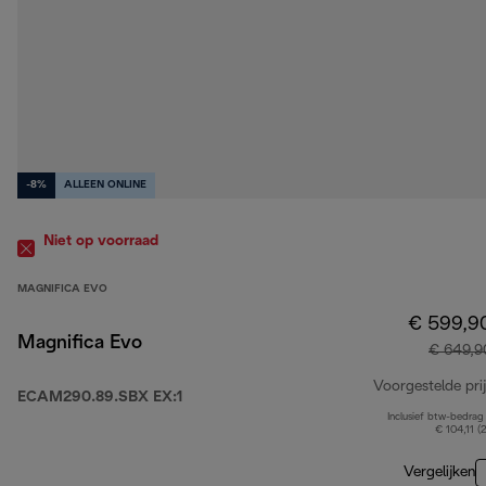
-8%
ALLEEN ONLINE
Niet op voorraad
MAGNIFICA EVO
€ 599,9
Magnifica Evo
€ 649,9
Voorgestelde prij
ECAM290.89.SBX EX:1
Inclusief btw-bedrag
€ 104,11 (
Vergelijken