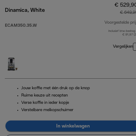
€ 529,9
Dinamica, White
€ 649,9
Voorgestelde prij
ECAM350.35.W
Inclusief btw-bedrag
€ 91,97 (
Vergelijken
Jouw koffie met één druk op de knop
Ruime keuze uit recepten
Verse koffie in ieder kopje
Verstelbare melkopschuimer
In winkelwagen