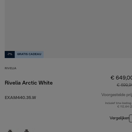
-7%
GRATIS CADEAU
RIVELIA
€ 649,0
Rivelia Arctic White
€ 699,9
Voorgestelde prij
EXAM440.35.W
Inclusief btw-bedrag
€ 112,64 (
Vergelijken