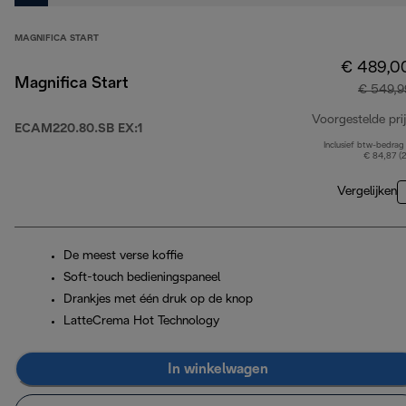
MAGNIFICA START
€ 489,0
Magnifica Start
€ 549,9
Voorgestelde prij
ECAM220.80.SB EX:1
Inclusief btw-bedrag
€ 84,87 (
Vergelijken
De meest verse koffie
Soft-touch bedieningspaneel
Drankjes met één druk op de knop
LatteCrema Hot Technology
In winkelwagen