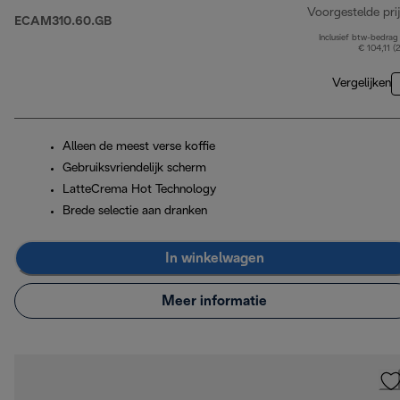
Voorgestelde prij
ECAM310.60.GB
Inclusief btw-bedrag
€ 104,11 (
Vergelijken
Alleen de meest verse koffie
Gebruiksvriendelijk scherm
LatteCrema Hot Technology
Brede selectie aan dranken
In winkelwagen
Meer informatie