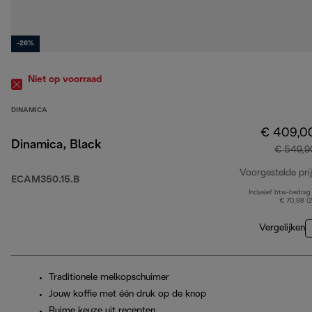
-26%
Niet op voorraad
DINAMICA
€ 409,0
Dinamica, Black
€ 549,9
Voorgestelde prij
ECAM350.15.B
Inclusief btw-bedrag
€ 70,98 (
Vergelijken
Traditionele melkopschuimer
Jouw koffie met één druk op de knop
Ruime keuze uit recepten