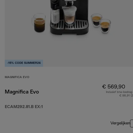
-15% CODE SUMMER26
MAGNIFICA EVO
€ 569,90
Magnifica Evo
Inclusief btw-bedrag
€ 98,91 (
ECAM292.81.B EX:1
Vergelijken