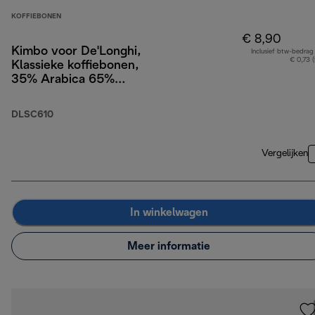
KOFFIEBONEN
€ 8,90
Kimbo voor De'Longhi,
Inclusief btw-bedrag
€ 0,73 
Klassieke koffiebonen,
35% Arabica 65%
Robusta, 250g
DLSC610
Vergelijken
In winkelwagen
Meer informatie