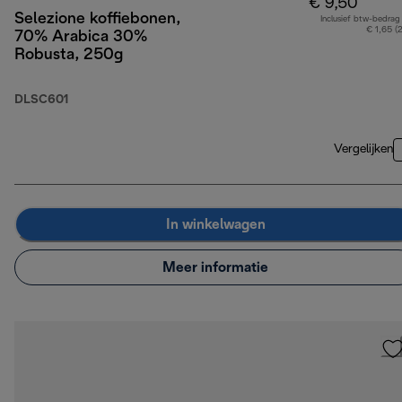
€ 9,50
Selezione koffiebonen,
Inclusief btw-bedrag
€ 1,65 (
70% Arabica 30%
Robusta, 250g
DLSC601
Vergelijken
In winkelwagen
Meer informatie