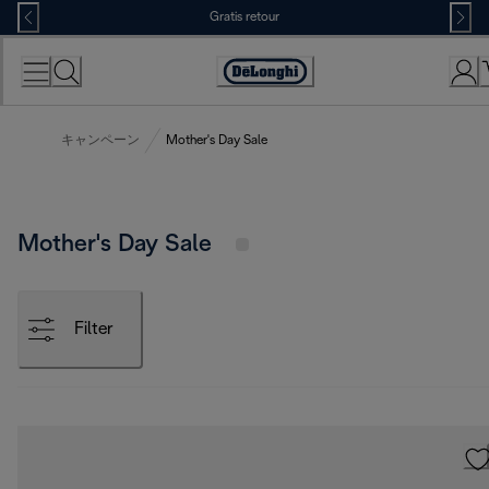
Skip
Gratis retour
to
Content
Accessibility
Statement
キャンペーン
Mother's Day Sale
Mother's Day Sale
Filter