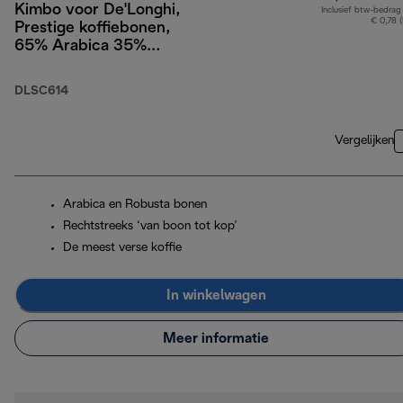
Kimbo voor De'Longhi,
Inclusief btw-bedrag
€ 0,78 
Prestige koffiebonen,
65% Arabica 35%
Robusta, 250g
DLSC614
Vergelijken
Arabica en Robusta bonen
Rechtstreeks ‘van boon tot kop’
De meest verse koffie
In winkelwagen
Meer informatie