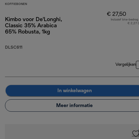
KOFFIEBONEN
€ 27,50
Kimbo voor De'Longhi,
Inclusief btw-bedrag
€ 2,27 
Classic 35% Arabica
65% Robusta, 1kg
DLSC611
Vergelijken
In winkelwagen
Meer informatie