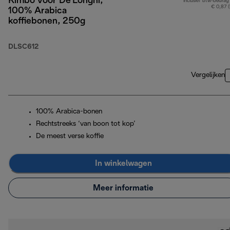
Kimbo voor De'Longhi,
Inclusief btw-bedrag
€ 0,87 
100% Arabica
koffiebonen, 250g
DLSC612
Vergelijken
100% Arabica-bonen
Rechtstreeks ‘van boon tot kop’
De meest verse koffie
In winkelwagen
Meer informatie