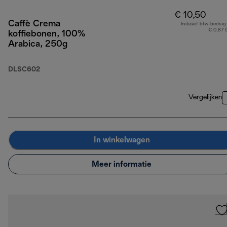
€ 10,50
Caffè Crema
Inclusief btw-bedrag
€ 0,87 
koffiebonen, 100%
Arabica, 250g
DLSC602
Vergelijken
In winkelwagen
Meer informatie