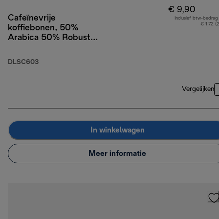
€ 9,90
Cafeïnevrije
Inclusief btw-bedrag
€ 1,72 (
koffiebonen, 50%
Arabica 50% Robusta,
250g
DLSC603
Vergelijken
In winkelwagen
Meer informatie