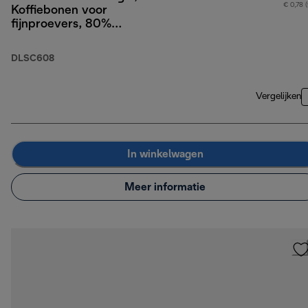
€ 0,78 
Koffiebonen voor
fijnproevers, 80%
Arabica 20% Robusta,
250g
DLSC608
Vergelijken
In winkelwagen
Meer informatie