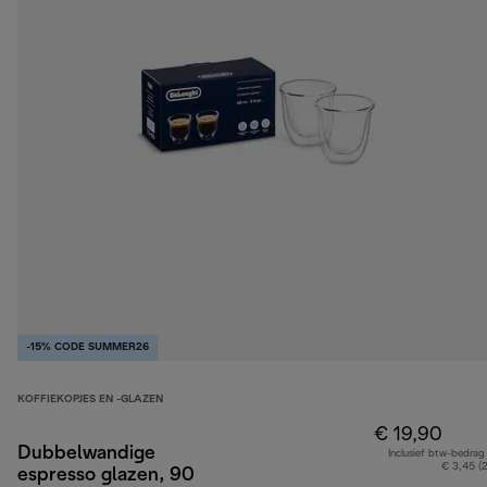
-15% CODE SUMMER26
KOFFIEKOPJES EN -GLAZEN
€ 19,90
Dubbelwandige
Inclusief btw-bedrag
€ 3,45 (
espresso glazen, 90