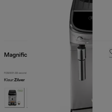
Magnifica Evo
FEB2931.SB-second
Kleur
:
Zilver