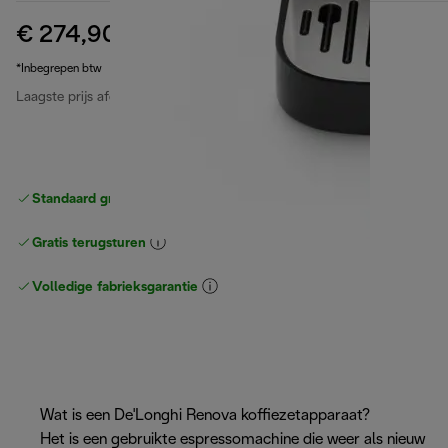
€ 274,90
originele prijs € 449,90
€ 449,90
(-39%)
*Inbegrepen btw
Laagste prijs afgelopen 30 dagen
€ 274,90
Standaard gratis verzending
vanaf € 49
Gratis terugsturen
Volledige fabrieksgarantie
Wat is een De'Longhi Renova koffiezetapparaat?
Het is een gebruikte espressomachine die weer als nieuw