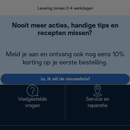
Terugsturen
op
Levering binnen 2-4 werkdagen
Nooit meer acties, handige tips en
recepten missen?
Meld je aan en ontvang ook nog eens 10%
korting op je eerste bestelling.
Ja, ik wil de nieuwsbrief
Veelgestelde
Service en
vragen
reparatie