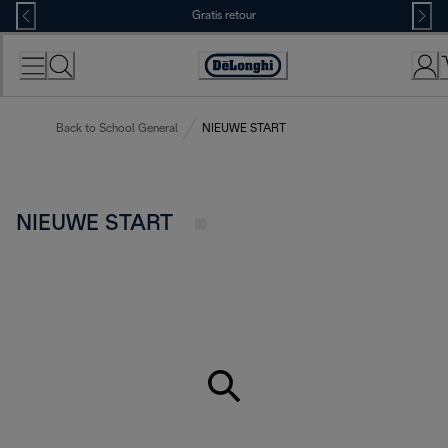
Skip
Gratis retour
to
Content
Accessibility
Statement
Back to School General
NIEUWE START
NIEUWE START