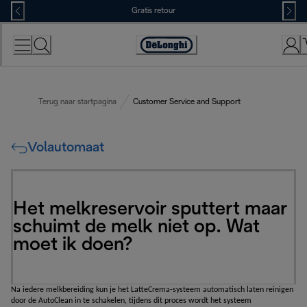
Skip
Gratis retour
to
Content
Accessibility
Statement
Terug naar startpagina
Customer Service and Support
Volautomaat
Het melkreservoir sputtert maar
schuimt de melk niet op. Wat
moet ik doen?
Na iedere melkbereiding kun je het LatteCrema-systeem automatisch laten reinigen 
door de AutoClean in te schakelen, tijdens dit proces wordt het systeem 