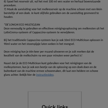
6) Spoel het reservoir uit, vul het met 100 ml vers water en herhaal bovenstaande 
procedure.
7) Maak de aansluiting voor het melkreservoir op de machine schoon met een klein 
borsteltje of een doek. Je kunt olijfolie gebruiken om de aansluiting gesmeerd te 
houden.
*DE'LONGHI ECO MULTICLEAN
Deze eenvoudig te gebruiken en effectieve reinigingsoplossing om melkresten uit het 
LatteCrema-systeem of Cappuccino-systeem te verwijderen. 
Bij het traditionele Cappuccino-systeem kun je ook 10ml ECO Multiclean oplossen in 
90ml water en het stoompijpje laten weken in het mengsel. 
Deze reiniging kun je één keer per maand uitvoeren en je zult merken dat de 
kwaliteit van de melkschuim na een paar minuten weer perfect is!
Naast dat je de ECO Multiclean kunt gebruiken voor het reinigingen van de 
melksystemen, kun je ook een beetje van de oplossing op een doek doen en de 
buitenkant van de machine ermee schoonmaken, dit laat een heldere en schone 
glans achter. Bekijk hier de 
instructievideo
.
Quick links