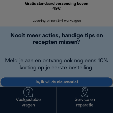
Gratis standaard verzending boven
G
49€
Terugsturen
op
Levering binnen 2-4 werkdagen
Nooit meer acties, handige tips en
recepten missen?
Meld je aan en ontvang ook nog eens 10%
korting op je eerste bestelling.
Ja, ik wil de nieuwsbrief
Veelgestelde
Service en
vragen
reparatie