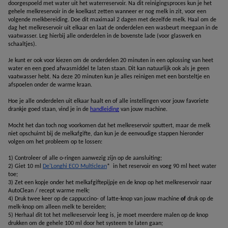
doorgespoeld met water uit het waterreservoir. Na dit reinigingsproces kun je het 
gehele melkreservoir in de koelkast zetten wanneer er nog melk in zit, voor een 
volgende melkbereiding. Doe dit maximaal 2 dagen met dezelfde melk. Haal om de 
dag het melkreservoir uit elkaar en laat de onderdelen een wasbeurt meegaan in de 
vaatwasser. Leg hierbij alle onderdelen in de bovenste lade (voor glaswerk en 
schaaltjes).
Je kunt er ook voor kiezen om de onderdelen 20 minuten in een oplossing van heet 
water en een goed afwasmiddel te laten staan. Dit kan natuurlijk ook als je geen 
vaatwasser hebt. Na deze 20 minuten kun je alles reinigen met een borsteltje en 
afspoelen onder de warme kraan.
Hoe je alle onderdelen uit elkaar haalt en of alle instellingen voor jouw favoriete 
drankje goed staan, vind je in de 
handleiding
 van jouw machine.
Mocht het dan toch nog voorkomen dat het melkreservoir sputtert, maar de melk 
niet opschuimt bij de melkafgifte, dan kun je de eenvoudige stappen hieronder 
volgen om het probleem op te lossen:
1) Controleer of alle o-ringen aanwezig zijn op de aansluiting;
2) Giet 10 ml 
De'Longhi ECO Multiclean
*  in het reservoir en voeg 90 ml heet water 
toe;
3) Zet een kopje onder het melkafgiftepijpje en de knop op het melkreservoir naar 
AutoClean / recept warme melk;
4) Druk twee keer op de cappuccino- of latte-knop van jouw machine
 of
 druk op de 
melk-knop om alleen melk te bereiden;
5) Herhaal dit tot het melkreservoir leeg is, je moet meerdere malen op de knop 
drukken om de gehele 100 ml door het systeem te laten gaan;