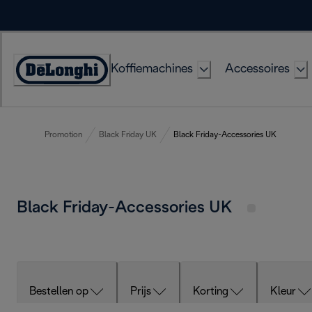
Skip
to
Content
Koffiemachines
Accessoires
Accessibility
Statement
Promotion
Black Friday UK
Black Friday-Accessories UK
Black Friday-Accessories UK
Bestellen op
Prijs
Korting
Kleur