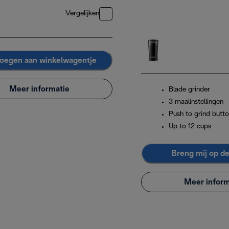
Vergelijken
oegen aan winkelwagentje
Meer informatie
Blade grinder
3 maalinstellingen
Push to grind butt
Up to 12 cups
Breng mij op d
Meer inform