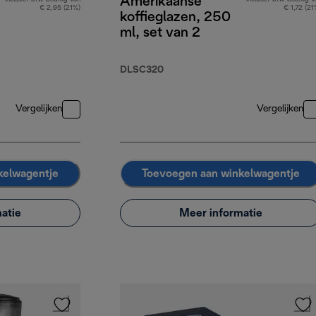
Amerikaanse
€ 2,95 (21%)
€ 1,72 (21
koffieglazen, 250
ml, set van 2
DLSC320
Vergelijken
Vergelijken
kelwagentje
Toevoegen aan winkelwagentje
atie
Meer informatie