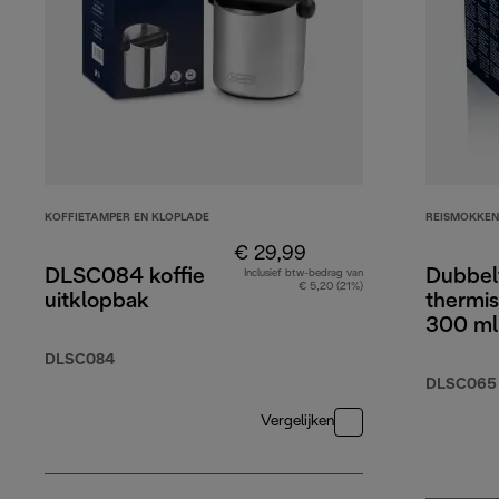
KOFFIETAMPER EN KLOPLADE
REISMOKKEN
€ 29,99
DLSC084 koffie
Dubbel
Inclusief btw-bedrag van
€ 5,20 (21%)
uitklopbak
thermi
300 ml
DLSC084
DLSC065
Vergelijken