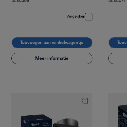
DLSC305
DLSC071
Vergelijken
Toevoegen aan winkelwagentje
Toev
Meer informatie