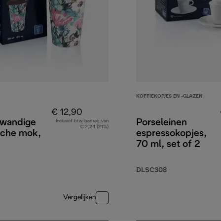
KOFFIEKOPJES EN -GLAZEN
€ 12,90
wandige
Porseleinen
Inclusief btw-bedrag van
€ 2,24 (21%)
sche mok,
espressokopjes,
70 ml, set of 2
DLSC308
Vergelijken