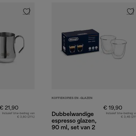
KOFFIEKOPJES EN -GLAZEN
€ 21,90
€ 19,90
Dubbelwandige
Inclusief btw-bedrag van
Inclusief btw-bedrag v
€ 3,80 (21%)
€ 3,45 (21
espresso glazen,
90 ml, set van 2