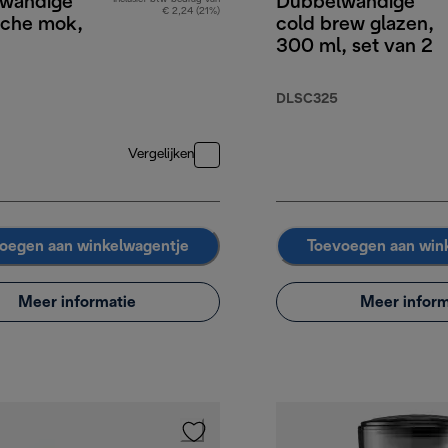
wandige
Dubbelwandige
€ 2,24 (21%)
sche mok,
cold brew glazen,
300 ml, set van 2
DLSC325
Vergelijken
oegen aan winkelwagentje
Toevoegen aan win
Meer informatie
Meer inform