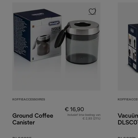
KOFFIEACCESSOIRES
KOFFIEACCE
€ 16,90
Ground Coffee
Vacuüm 
Inclusief btw-bedrag van
€ 2,93 (21%)
Canister
DLSC0