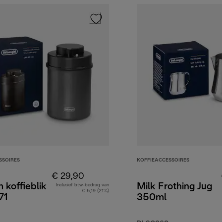
SSOIRES
KOFFIEACCESSOIRES
€ 29,90
koffieblik
Milk Frothing Jug
Inclusief btw-bedrag van
€ 5,19 (21%)
71
350ml