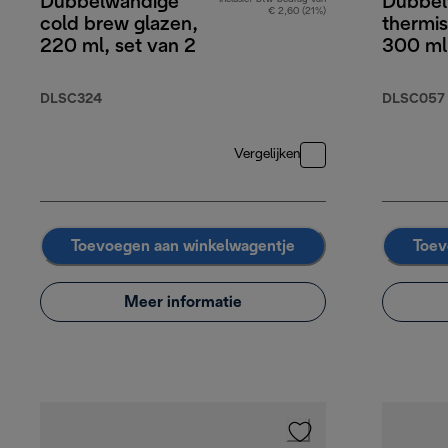
Dubbelwandige
Dubbel
€ 2,60 (21%)
cold brew glazen,
thermi
220 ml, set van 2
300 ml
DLSC324
DLSC057
Vergelijken
Toevoegen aan winkelwagentje
Toev
Meer informatie