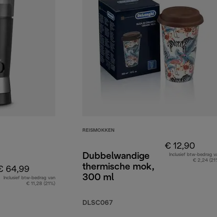
REISMOKKEN
€ 12,90
Dubbelwandige
Inclusief btw-bedrag v
€ 2,24 (21
thermische mok,
€ 64,99
300 ml
Inclusief btw-bedrag van
€ 11,28 (21%)
DLSC067