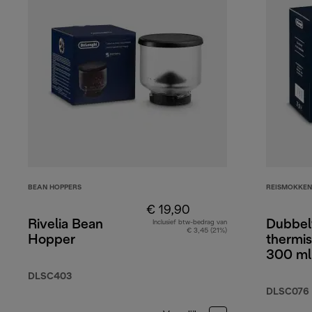
BEAN HOPPERS
REISMOKKEN
€ 19,90
Rivelia Bean
Dubbel
Inclusief btw-bedrag van
€ 3,45 (21%)
Hopper
thermi
300 ml
DLSC403
DLSC076