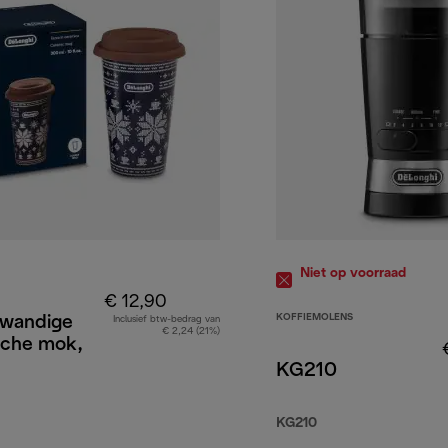
Niet op voorraad
€ 12,90
KOFFIEMOLENS
wandige
Inclusief btw-bedrag van
€ 2,24 (21%)
sche mok,
KG210
KG210