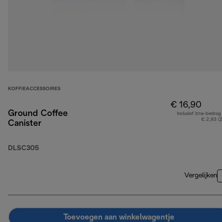
KOFFIEACCESSOIRES
€ 16,90
Ground Coffee
Inclusief btw-bedrag
€ 2,93 (
Canister
DLSC305
Vergelijken
Toevoegen aan winkelwagentje