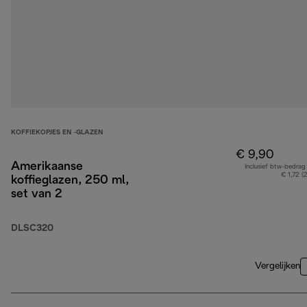
KOFFIEKOPJES EN -GLAZEN
€ 9,90
Amerikaanse
Inclusief btw-bedrag
€ 1,72 (
koffieglazen, 250 ml,
set van 2
DLSC320
Vergelijken