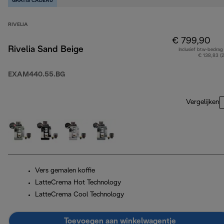
GRATIS CADEAU
RIVELIA
€ 799,90
Rivelia Sand Beige
Inclusief btw-bedrag
€ 138,83 (
EXAM440.55.BG
Vergelijken
Vers gemalen koffie
LatteCrema Hot Technology
LatteCrema Cool Technology
Toevoegen aan winkelwagentje