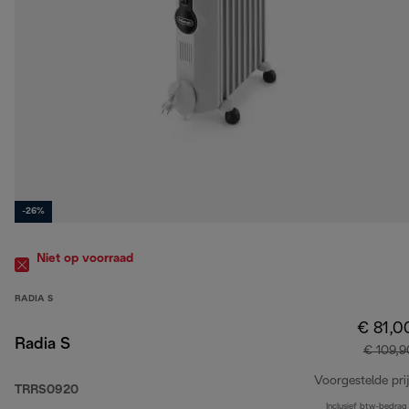
-26%
Niet op voorraad
RADIA S
€ 81,0
Radia S
€ 109,9
Voorgestelde prij
TRRS0920
Inclusief btw-bedrag