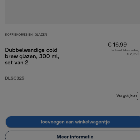
KOFFIEKOPJES EN -GLAZEN
€ 16,99
Dubbelwandige cold
Inclusief btw-bedrag
€ 2,95 (
brew glazen, 300 ml,
set van 2
DLSC325
Vergelijken
Toevoegen aan winkelwagentje
Meer informatie