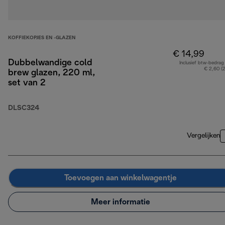
KOFFIEKOPJES EN -GLAZEN
€ 14,99
Dubbelwandige cold
Inclusief btw-bedrag
€ 2,60 (
brew glazen, 220 ml,
set van 2
DLSC324
Vergelijken
Toevoegen aan winkelwagentje
Meer informatie