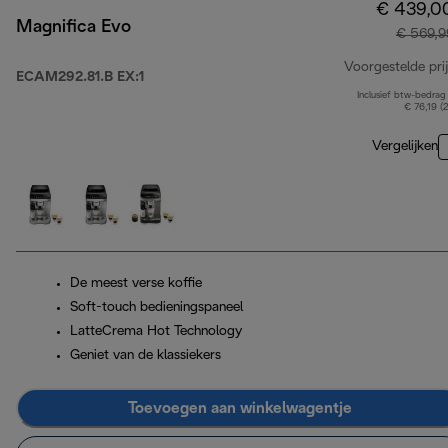
€ 439,0
Magnifica Evo
€ 569,9
Voorgestelde prij
ECAM292.81.B EX:1
Inclusief btw-bedrag
€ 76,19 (
Vergelijken
De meest verse koffie
Soft-touch bedieningspaneel
LatteCrema Hot Technology
Geniet van de klassiekers
Toevoegen aan winkelwagentje