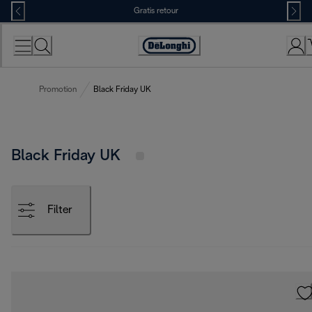
Skip
Gratis retour
to
Content
Accessibility
Statement
Promotion
Black Friday UK
Black Friday UK
Filter