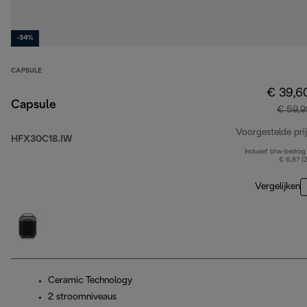
-34%
CAPSULE
€ 39,6
Capsule
€ 59,9
Voorgestelde prij
HFX30C18.IW
Inclusief btw-bedrag
€ 6,87 (
Vergelijken
Ceramic Technology
2 stroomniveaus