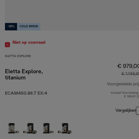
-15%
COLD BREW
Niet op voorraad
ELETTA EXPLORE
€ 979,0
Eletta Explore,
€ 1.149,9
titanium
Voorgestelde prij
ECAM450.86.T EX:4
Inclusief btw-bedrag
€ 169,91 (
Vergelijken