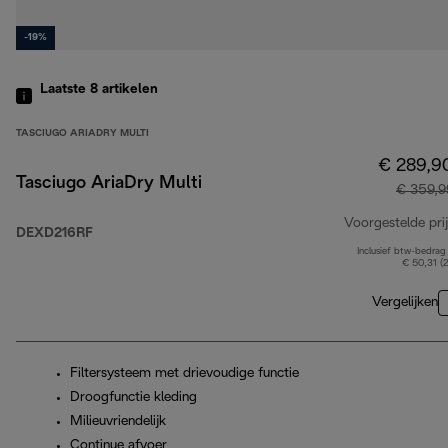
-19%
Laatste 8
artikelen
TASCIUGO ARIADRY MULTI
€ 289,9
Tasciugo AriaDry Multi
€ 359,9
Voorgestelde prij
DEXD216RF
Inclusief btw-bedrag
€ 50,31 (
Vergelijken
Filtersysteem met drievoudige functie
Droogfunctie kleding
Milieuvriendelijk
Continue afvoer