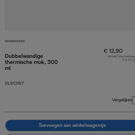
REISMOKKEN
€ 12,90
Dubbelwandige
Inclusief btw-bedrag
€ 2,24 (
thermische mok, 300
ml
DLSC057
Vergelijken
Toevoegen aan winkelwagentje