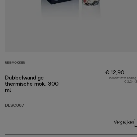
REISMOKKEN
€ 12,90
Dubbelwandige
Inclusief btw-bedrag
€ 2,24 (
thermische mok, 300
ml
DLSC067
Vergelijken