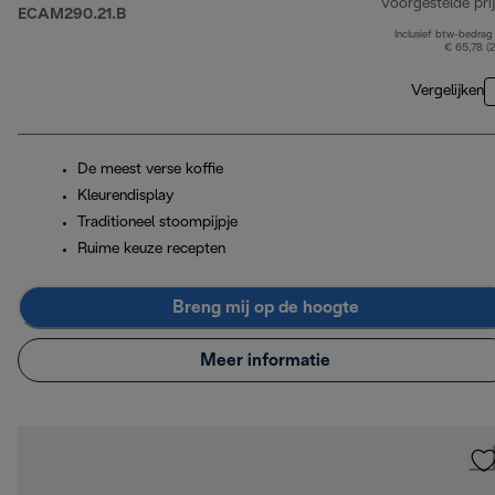
Voorgestelde prij
ECAM290.21.B
Inclusief btw-bedrag
€ 65,78 (
Vergelijken
De meest verse koffie
Kleurendisplay
Traditioneel stoompijpje
Ruime keuze recepten
Breng mij op de hoogte
Meer informatie