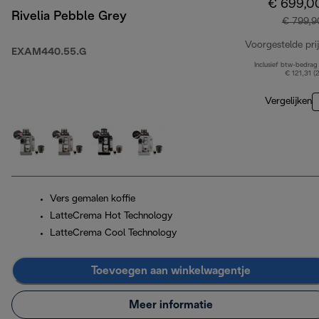
€ 699,0
Rivelia Pebble Grey
€ 799,9
Voorgestelde prij
EXAM440.55.G
Inclusief btw-bedrag
€ 121,31 (
Vergelijken
Vers gemalen koffie
LatteCrema Hot Technology
LatteCrema Cool Technology
Toevoegen aan winkelwagentje
Meer informatie