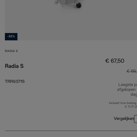
-32%
RADIA S
€ 67,50
Radia S
€ 69
TRRS0715
Laagste pr
afgelopen
da
Inclusief btw-bedrag
€ 11,71 (
Vergelijken