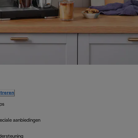
treren
ps
eciale aanbiedingen
dersteuning