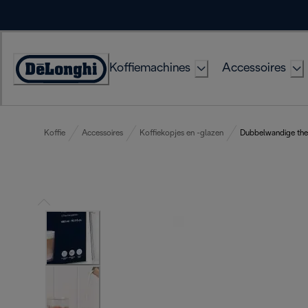
Skip
to
Content
Koffiemachines
Accessoires
Accessibility
Statement
Koffie
Accessoires
Koffiekopjes en -glazen
Dubbelwandige ther