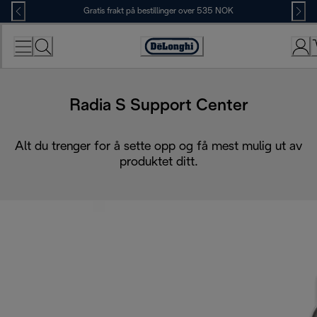
Skip
Gratis frakt på bestillinger over 535 NOK
to
Content
Accessibility
Statement
Radia S Support Center
Alt du trenger for å sette opp og få mest mulig ut av
produktet ditt.