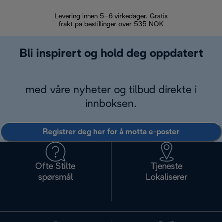
Levering innen 5–6 virkedager. Gratis
30 dagers 
frakt på bestillinger over 535 NOK
Bli inspirert og hold deg oppdatert
med våre nyheter og tilbud direkte i
innboksen.
Registrer deg her for å motta e-poster
Ofte Stilte
Tjeneste
spørsmål
Lokaliserer