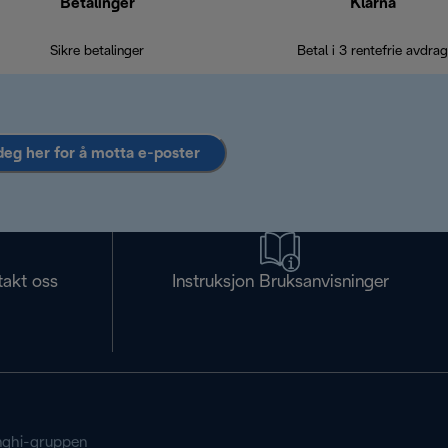
Betalinger
Klarna
Sikre betalinger
Betal i 3 rentefrie avdrag
deg her for å motta e-poster
takt oss
Instruksjon Bruksanvisninger
ghi-gruppen