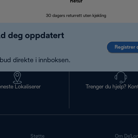
Retur
30 dagers returrett uten kjekling
old deg oppdatert
Registrer 
bud direkte i innboksen.
eneste Lokaliserer
Trenger du hjelp? Kon
Støtte
Om De'Lon