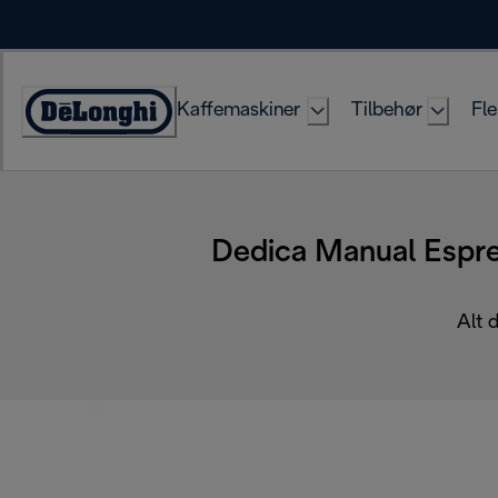
Skip
to
Content
Kaffemaskiner
Tilbehør
Fle
Accessibility
Statement
Dedica Manual Espre
Alt 