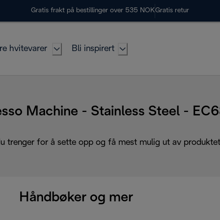
Gratis frakt på bestillinger over 535 NOK
Gratis retur
re hvitevarer
Bli inspirert
sso Machine - Stainless Steel - E
du trenger for å sette opp og få mest mulig ut av produktet 
Håndbøker og mer