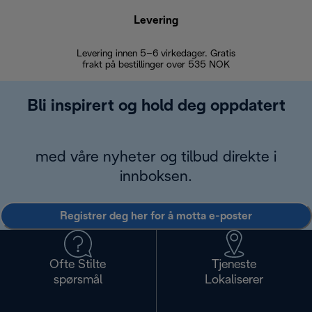
Levering
Levering innen 5–6 virkedager. Gratis
30 dagers 
frakt på bestillinger over 535 NOK
Bli inspirert og hold deg oppdatert
med våre nyheter og tilbud direkte i
innboksen.
Registrer deg her for å motta e-poster
Ofte Stilte
Tjeneste
spørsmål
Lokaliserer