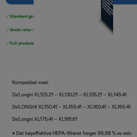
Standard gratis levering
over 535 NOK
Gratis retur
Full produsentgaranti
Kompatibel med:
De'Longhi XL125.21 – XL130.21 – XL135.21 – XL145.41
De'LONGHI XL150.41 – XL155.41 – XL160.41 – XL165.41
De'Longhi XL175.41 – XL185.61
• Det høyeffektive HEPA-filteret fanger 99,98 % av selv