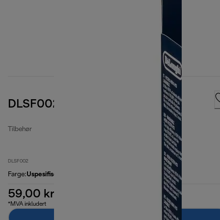
DLSF002 HEPA Air filter
Tilbehør
DLSF002
Farge
:
Uspesifisert
59,00 kr
*MVA inkludert
Legg til i handlekurven