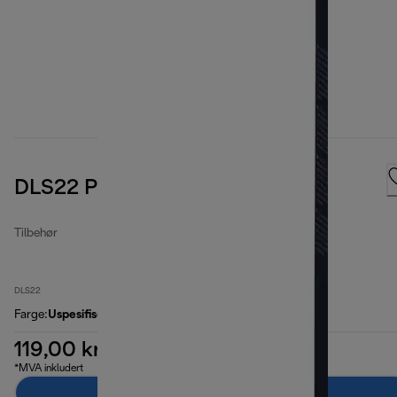
DLS22 Paper filter bags
Tilbehør
DLS22
Farge
:
Uspesifisert
119,00 kr
*MVA inkludert
Legg til i handlekurven