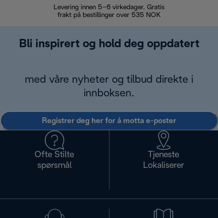
Levering innen 5–6 virkedager. Gratis
30 dagers 
frakt på bestillinger over 535 NOK
Bli inspirert og hold deg oppdatert
med våre nyheter og tilbud direkte i
innboksen.
Registrer deg her for å motta e-poster
Ofte Stilte
Tjeneste
spørsmål
Lokaliserer