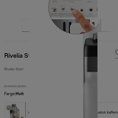
Rivelia Start Artic White
Rivelia Start
EXAM420.55.WXL
Farge
:
Hvit