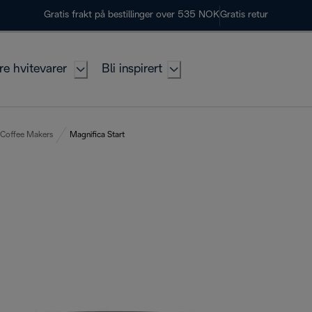
Gratis frakt på bestillinger over 535 NOK
Gratis retur
re hvitevarer
Bli inspirert
 Coffee Makers
Magnifica Start