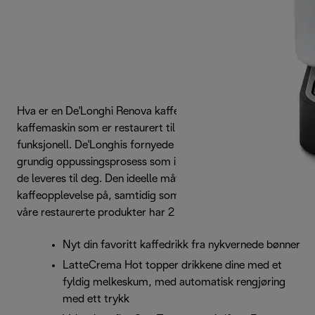
Hva er en De'Longhi Renova kaffemaskin? Det er en brukt
kaffemaskin som er restaurert til ny stand og 100 %
funksjonell. De'Longhis fornyede produkter gjennomgår en
grundig oppussingsprosess som inkluderer flere tester før
de leveres til deg. Den ideelle måten å nyte en feilfri
kaffeopplevelse på, samtidig som du reduserer avfall. Alle
våre restaurerte produkter har 2 års garanti.
Nyt din favoritt kaffedrikk fra nykvernede bønner
LatteCrema Hot topper drikkene dine med et
fyldig melkeskum, med automatisk rengjøring
med ett trykk