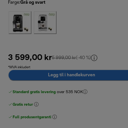
Farge
:
Grå og svart
3 599,00 kr
opprinnelig pris 5 999,00 
5 999,00 kr
(-40 %)
*MVA inkludert
Legg til i handlekurven
Standard gratis levering
over 535 NOK
Gratis retur
Full produsentgaranti