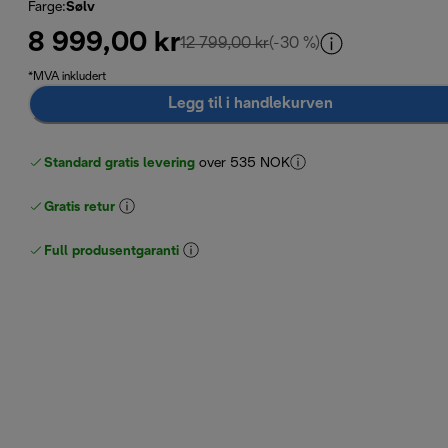
Farge
:
Sølv
8 999,00 kr
opprinnelig pris 12 799,00
12 799,00 kr
(-30 %)
*MVA inkludert
Legg til i handlekurven
Standard gratis levering
over 535 NOK
Gratis retur
Full produsentgaranti