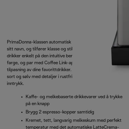
PrimaDonna-klassen automatisk kaffemaskin lever opp til
sitt navn, og tilfører klasse og stil til kjøkkenet. Velg
drikker enkelt på den intuitive berøringsskjermen i full
farge, og par med Coffee Link-appen for ubegrenset
tilpasning av dine favorittdrikker. Denne elegante finishen i
sort og sølv med detaljer i rustfritt stål gir et varig
inntrykk.
Kaffe- og melkebaserte drikkevarer ved å trykke
på en knapp
Brygg 2 espresso-kopper samtidig
Kremet, tett, langvarig melkeskum med perfekt
temperatur med det automatiske LatteCrema-