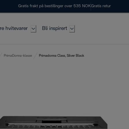
Gratis frakt på bestillinger over 535 NOK
Gratis retur
re hvitevarer
Bli inspirert
PrimaDonna-klasse
Primadonna Class, Silver Black