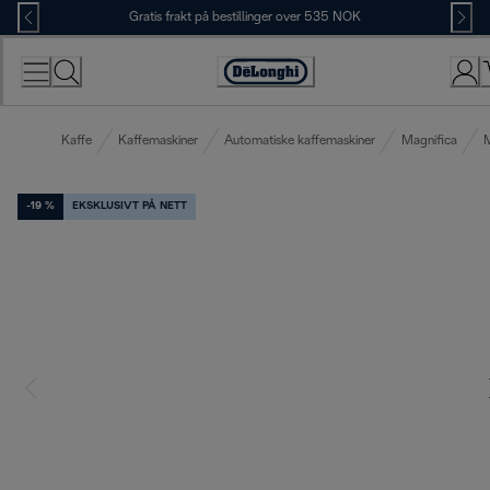
Skip
Gratis frakt på bestillinger over 535 NOK
to
Content
Accessibility
Statement
Kaffe
Kaffemaskiner
Automatiske kaffemaskiner
Magnifica
M
-19 %
EKSKLUSIVT PÅ NETT