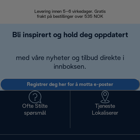
Levering innen 5–6 virkedager. Gratis
30 dagers 
frakt på bestillinger over 535 NOK
Bli inspirert og hold deg oppdatert
med våre nyheter og tilbud direkte i
innboksen.
Registrer deg her for å motta e-poster
Ofte Stilte
Tjeneste
spørsmål
Lokaliserer