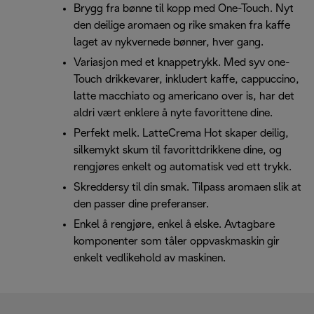
Brygg fra bønne til kopp med One-Touch. Nyt
den deilige aromaen og rike smaken fra kaffe
laget av nykvernede bønner, hver gang.
Variasjon med et knappetrykk. Med syv one-
Touch drikkevarer, inkludert kaffe, cappuccino,
latte macchiato og americano over is, har det
aldri vært enklere å nyte favorittene dine.
Perfekt melk. LatteCrema Hot skaper deilig,
silkemykt skum til favorittdrikkene dine, og
rengjøres enkelt og automatisk ved ett trykk.
Skreddersy til din smak. Tilpass aromaen slik at
den passer dine preferanser.
Enkel å rengjøre, enkel å elske. Avtagbare
komponenter som tåler oppvaskmaskin gir
enkelt vedlikehold av maskinen.