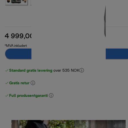
4 999,00 kr
opprinnelig pris 6 199,00 kr
6 199,00 kr
(-19 %)
*MVA inkludert
Varsle meg
Standard gratis levering
over 535 NOK
Gratis retur
Full produsentgaranti